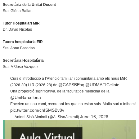
Secretària de la Unitat Docent
Sra. Glòria Ballart
Tutor Hospitalari MIR
Dr. David Nicolas
Tutora hospitalària EIR
Sra. Anna Bastidas
Secretària Hospitalària
Sra. MªJose Vazquez
Curs d’Introducció a l’Atenció familiar i comunitària amb els nous MiR
@CAPSBEsq
@UDMAFICclinic
(2026-30) i IiR (2026-28) de
Una proporció significativa, de la facultat de medicina de la
@UniBarcelona
Enceten un nou camí, recordant-los que no estan sols. Molta sort a tothom!
pic.twitter.com/chISMSBv8v
June 16, 2026
— Antoni Sisó Almirall (@A_SisoAlmirall)