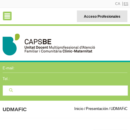
CA
ES
Acceso Profesionales
E-mail:
Tel.:
UDMAFiC
Inicio
Presentación
UDMAFiC
/
/