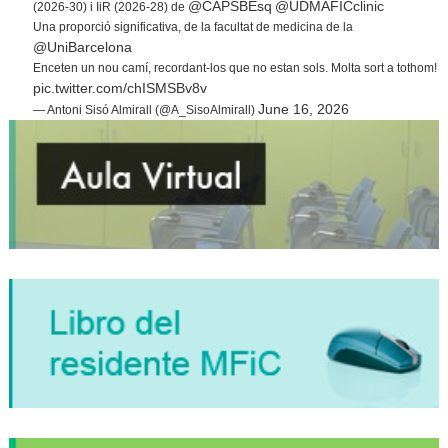
@CAPSBEsq
@UDMAFICclinic
(2026-30) i IiR (2026-28) de
Una proporció significativa, de la facultat de medicina de la
@UniBarcelona
Enceten un nou camí, recordant-los que no estan sols. Molta sort a tothom!
pic.twitter.com/chISMSBv8v
June 16, 2026
— Antoni Sisó Almirall (@A_SisoAlmirall)