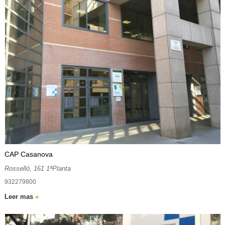
CAP Casanova
Rosselló, 161 1ªPlanta
932279800
Leer mas
»