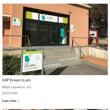
CAP Ernest LLuch
Mejia Lequerica, s/n
932275590
Leer mas
»