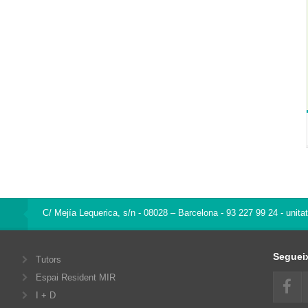
C/ Mejía Lequerica, s/n - 08028 – Barcelona
- 93 227 99 24 - unita
Seguei
Tutors
Espai Resident MIR
I + D