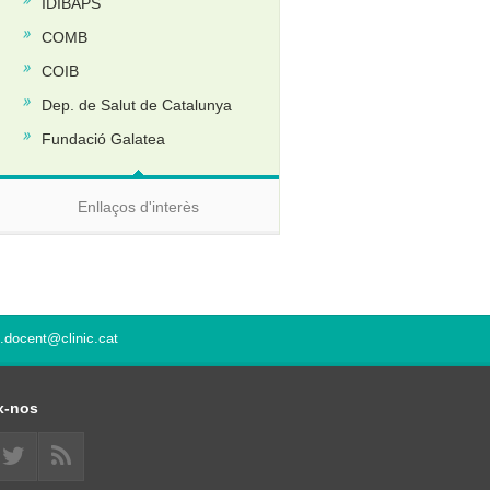
IDIBAPS
COMB
COIB
Dep. de Salut de Catalunya
Fundació Galatea
Enllaços d'interès
t.docent@clinic.cat
x-nos