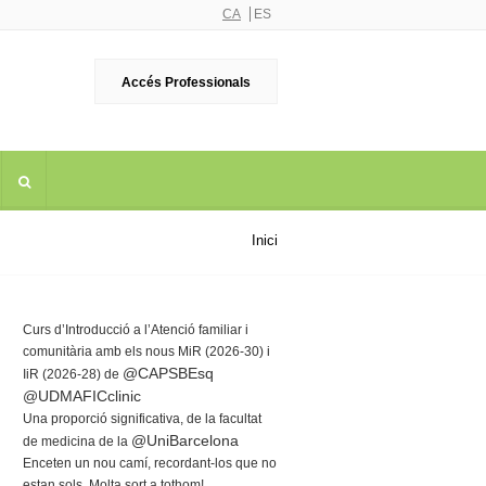
CA
ES
Accés Professionals
Inici
Curs d’Introducció a l’Atenció familiar i
comunitària amb els nous MiR (2026-30) i
@CAPSBEsq
IiR (2026-28) de
@UDMAFICclinic
Una proporció significativa, de la facultat
@UniBarcelona
de medicina de la
Enceten un nou camí, recordant-los que no
estan sols. Molta sort a tothom!