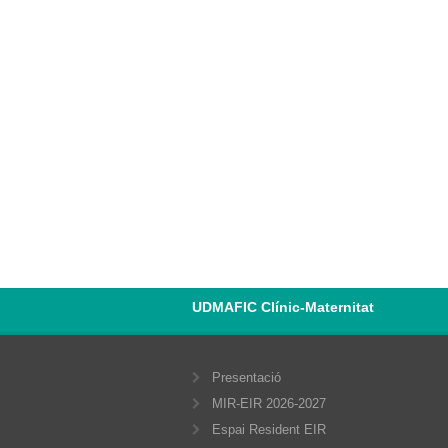
UDMAFIC Clínic-Maternitat
Presentació
MIR-EIR 2026-2027
Espai Resident EIR