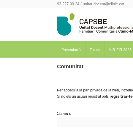
93 227 99 24 /
unitat.docent@clinic.cat
Presentació
Tutors
MIR-EIR 2026
Comunitat
Per accedir a la part privada de la web, introdu
regis
trar-t
Si no ets un usuari registrat pots
!
Correu-e