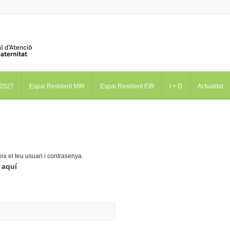
-2027
Espai Resident MIR
Espai Resident EIR
I + D
Actualitat
eix el teu usuari i contrasenya.
e aquí